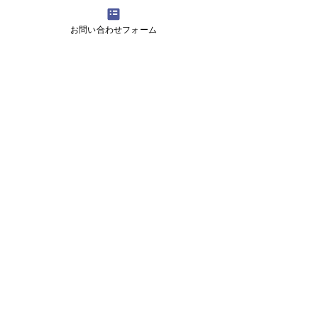
です。
お問い合わせフォーム
てるあき先生
大学で日本語学科、大学院では日本言
語文化学専攻で学びました。
2007年より大学で日本語の教育に従事
し、同時に教育現場に生かすための指
導法の研究をしてきました。中国と日
本の大学での指導経験があり、文化交
流活動にも積極的に参加しておりま
す。